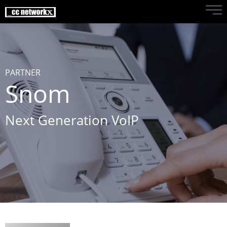
PARTNER
Snom
Next Generation VoIP